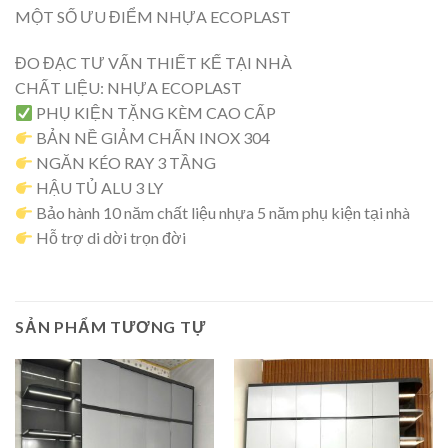
MỘT SỐ ƯU ĐIỂM NHỰA ECOPLAST
ĐO ĐẠC TƯ VẤN THIẾT KẾ TẠI NHÀ
CHẤT LIỆU: NHỰA ECOPLAST
PHỤ KIỆN TẶNG KÈM CAO CẤP
BẢN NỀ GIẢM CHẤN INOX 304
NGĂN KÉO RAY 3 TẦNG
HẬU TỦ ALU 3 LY
Bảo hành 10 năm chất liệu nhựa 5 năm phụ kiện tại nhà
Hỗ trợ di dời trọn đời
SẢN PHẨM TƯƠNG TỰ