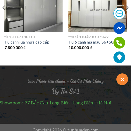
TỦ NHỰA CÁNH LÙA
TOP SẢN PHẨM BÁN CHẠY
Tủ cánh lùa nhựa cao cấp
Tủ 6 cánh mã màu S6+S8
7.800.000
₫
10.000.000
₫
Sản Phẩm Tiêu chuẩn - Giá Cả Phải Chăng
Uy Tín Số 1
Showroom: 77 Bắc Cầu-Long Biên - Long Biên - Hà Nội
Copyright 2026 ©
tunhuadep.com