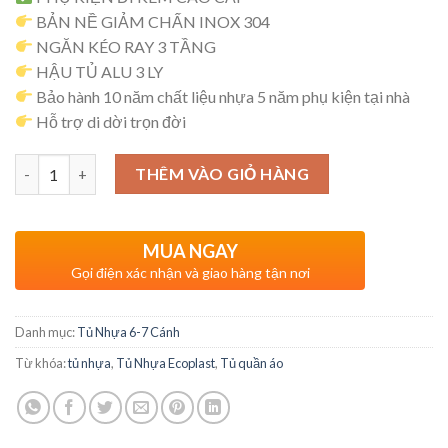
BẢN NỀ GIẢM CHẤN INOX 304
NGĂN KÉO RAY 3 TẦNG
HẬU TỦ ALU 3 LY
Bảo hành 10 năm chất liệu nhựa 5 năm phụ kiện tại nhà
Hỗ trợ di dời trọn đời
Số lượng
THÊM VÀO GIỎ HÀNG
MUA NGAY
Gọi điện xác nhận và giao hàng tận nơi
Danh mục:
Tủ Nhựa 6-7 Cánh
Từ khóa:
tủ nhựa
,
Tủ Nhựa Ecoplast
,
Tủ quần áo