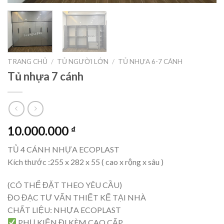
TRANG CHỦ
/
TỦ NGƯỜI LỚN
/
TỦ NHỰA 6-7 CÁNH
Tủ nhựa 7 cánh
10.000.000
₫
TỦ 4 CÁNH NHỰA ECOPLAST
Kích thước :255 x 282 x 55 ( cao x rộng x sâu )
(CÓ THỂ ĐẶT THEO YÊU CẦU)
ĐO ĐẠC TƯ VẤN THIẾT KẾ TẠI NHÀ
CHẤT LIỆU: NHỰA ECOPLAST
PHỤ KIỆN ĐI KÈM CAO CẤP