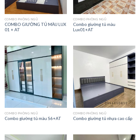
COMBO PHÒNG NGỦ
COMBO PHÒNG NGỦ
COMBO GIƯỜNG TỦ MÀU LUX
Combo giường tủ màu
01 + AT
Lux01+AT
COMBO PHÒNG NGỦ
COMBO PHÒNG NGỦ
Combo giường tủ màu S6+AT
Combo giường tủ nhựa cao cấp