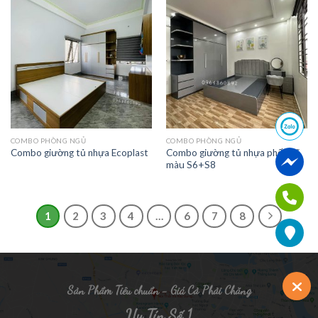
COMBO PHÒNG NGỦ
COMBO PHÒNG NGỦ
Combo giường tủ nhựa phối mã
Combo giường tủ nhựa Ecoplast
màu S6+S8
1
2
3
4
…
6
7
8
Sản Phẩm Tiêu chuẩn - Giá Cả Phải Chăng
Uy Tín Số 1