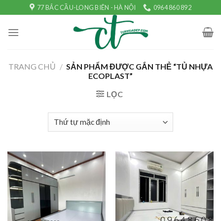
Skip
77 BẮC CẦU-LONG BIÊN - HÀ NỘI
0964 860 892
to
content
TRANG CHỦ
/
SẢN PHẨM ĐƯỢC GẮN THẺ “TỦ NHỰA
ECOPLAST”
LỌC