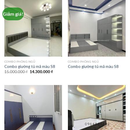
Giảm giá!
COMBO PHÒNG NGỦ
COMBO PHÒNG NGỦ
Combo giường tủ mã màu S8
Combo giường tủ mã màu S8
15.000.000
₫
14.300.000
₫