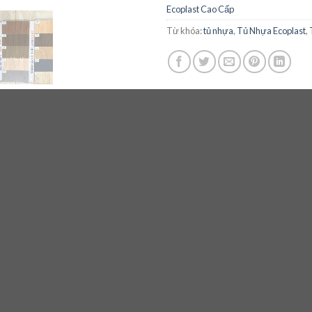
Ecoplast Cao Cấp
Từ khóa:
tủ nhựa
,
Tủ Nhựa Ecoplast
,
 – tunhuadep.com đều đáp ứng các tiêu chuẩn sau:
t tại Việt Nam.
 hại cho trẻ sơ sinh và trẻ nhỏ.
h mối mọt do thời tiết ẩm mốc ở Việt Nam.