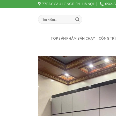
Skip
77 BẮC CẦU-LONG BIÊN - HÀ NỘI
0964 8
to
content
Tìm
kiếm:
TOP SẢN PHẨM BÁN CHẠY
CÔNG TRÌ