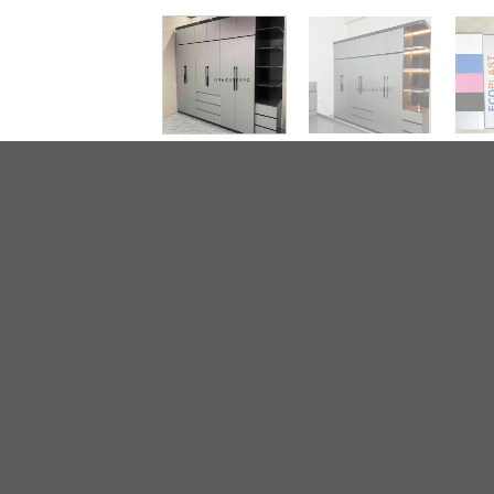
MÔ TẢ
ĐÁNH GIÁ (0)
Đặc điểm:
Tất cả sản phẩm Nội Thất Nhựa Chiến Thắng
+ Chất Liệu: Nhựa Ecoplast cao cấp sản xuấ
+ Có giấy chứng nhận nhựa an toàn, không độc
+ Độ bền lên đến 10 năm, không bị cong vên