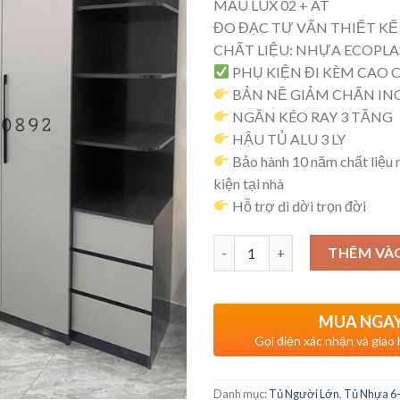
MÀU LUX 02 + AT
ĐO ĐẠC TƯ VẤN THIẾT KẾ
CHẤT LIỆU: NHỰA ECOPLA
PHỤ KIỆN ĐI KÈM CAO 
BẢN NỀ GIẢM CHẤN INO
NGĂN KÉO RAY 3 TẦNG
HẬU TỦ ALU 3 LY
Bảo hành 10 năm chất liệu
kiện tại nhà
Hỗ trợ di dời trọn đời
Số lượng
THÊM VÀ
MUA NGA
Gọi điện xác nhận và giao
Danh mục:
Tủ Người Lớn
,
Tủ Nhựa 6