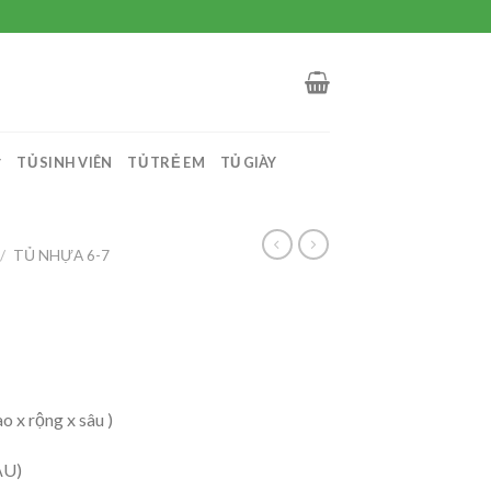
TỦ SINH VIÊN
TỦ TRẺ EM
TỦ GIÀY
/
TỦ NHỰA 6-7
o x rộng x sâu )
ẦU)