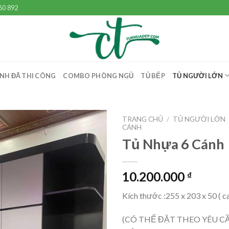
60 892
NH ĐÃ THI CÔNG
COMBO PHÒNG NGỦ
TỦ BẾP
TỦ NGƯỜI LỚN
TRANG CHỦ
/
TỦ NGƯỜI LỚN
CÁNH
Tủ Nhựa 6 Cánh
10.200.000
₫
Kích thước :255 x 203 x 50 ( ca
(CÓ THỂ ĐẶT THEO YÊU C