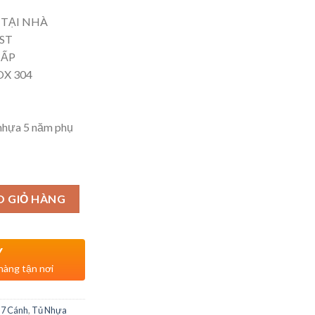
 TẠI NHÀ
ST
CẤP
X 304
 nhựa 5 năm phụ
O GIỎ HÀNG
Y
 hàng tận nơi
-7 Cánh
,
Tủ Nhựa