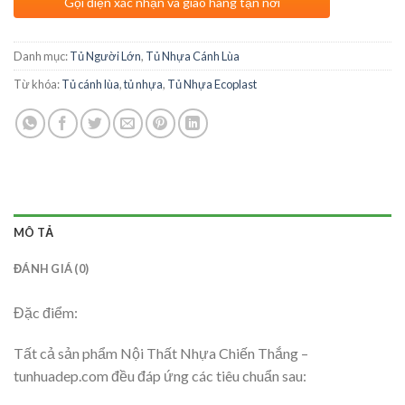
Gọi điện xác nhận và giao hàng tận nơi
Danh mục:
Tủ Người Lớn
,
Tủ Nhựa Cánh Lùa
Từ khóa:
Tủ cánh lùa
,
tủ nhựa
,
Tủ Nhựa Ecoplast
MÔ TẢ
ĐÁNH GIÁ (0)
Đặc điểm:
Tất cả sản phẩm Nội Thất Nhựa Chiến Thắng –
tunhuadep.com đều đáp ứng các tiêu chuẩn sau: