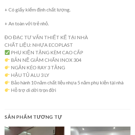
+ Có giấy kiểm định chất lượng.
+ An toàn với trẻ nhỏ.
ĐO ĐẠC TƯ VẤN THIẾT KẾ TẠI NHÀ
CHẤT LIỆU: NHỰA ECOPLAST
PHỤ KIỆN TẶNG KÈM CAO CẤP
BẢN NỀ GIẢM CHẤN INOX 304
NGĂN KÉO RAY 3 TẦNG
HẬU TỦ ALU 3 LY
Bảo hành 10 năm chất liệu nhựa 5 năm phụ kiện tại nhà
Hỗ trợ di dời trọn đời
SẢN PHẨM TƯƠNG TỰ