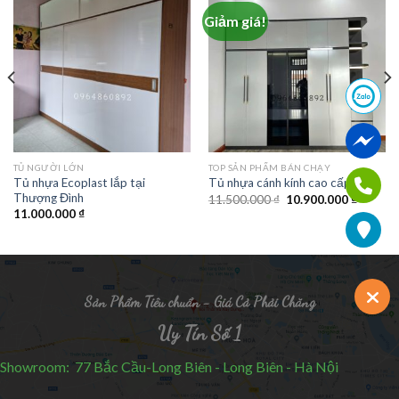
Giảm giá!
TỦ NGƯỜI LỚN
TOP SẢN PHẨM BÁN CHẠY
Tủ nhựa Ecoplast lắp tại
Tủ nhựa cánh kính cao cấp
Thượng Đình
11.500.000
₫
10.900.000
₫
11.000.000
₫
Sản Phẩm Tiêu chuẩn - Giá Cả Phải Chăng
Uy Tín Số 1
Showroom: 77 Bắc Cầu-Long Biên - Long Biên - Hà Nội