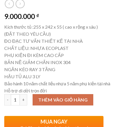
9.000.000
₫
Kích thước tủ :255 x 242 x 55 ( cao x rộng x sâu )
(ĐẶT THEO YÊU CẦU)
ĐO ĐẠC TƯ VẤN THIẾT KẾ TẠI NHÀ
CHẤT LIỆU: NHỰA ECOPLAST
PHỤ KIỆN ĐI KÈM CAO CẤP
BẢN NỀ GIẢM CHẤN INOX 304
NGĂN KÉO RAY 3 TẦNG
HẬU TỦ ALU 3 LY
Bảo hành 10 năm chất liệu nhựa 5 năm phụ kiện tại nhà
Hỗ trợ di dời trọn đời
Số lượng
THÊM VÀO GIỎ HÀNG
MUA NGAY