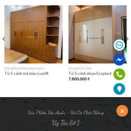
TOP SẢN PHẨM BÁN CHẠY
TỦ NGƯỜI LỚN
Tủ 5 cánh mã màu Lux04
Tủ 5 cánh nhựa Ecoplast
7.800.000
₫
Sản Phẩm Tiêu chuẩn - Giá Cả Phải Chăng
Uy Tín Số 1