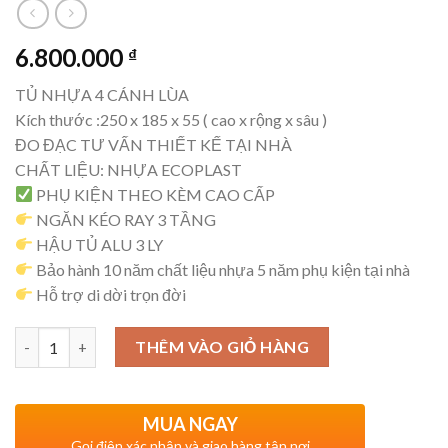
6.800.000
₫
TỦ NHỰA 4 CÁNH LÙA
Kích thước :250 x 185 x 55 ( cao x rộng x sâu )
ĐO ĐẠC TƯ VẤN THIẾT KẾ TẠI NHÀ
CHẤT LIỆU: NHỰA ECOPLAST
PHỤ KIỆN THEO KÈM CAO CẤP
NGĂN KÉO RAY 3 TẦNG
HẬU TỦ ALU 3 LY
Bảo hành 10 năm chất liệu nhựa 5 năm phụ kiện tại nhà
Hỗ trợ di dời trọn đời
Số lượng
THÊM VÀO GIỎ HÀNG
MUA NGAY
Gọi điện xác nhận và giao hàng tận nơi