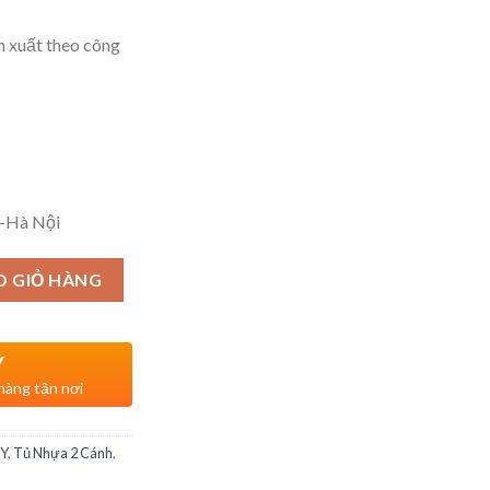
n xuất theo công
n-Hà Nội
O GIỎ HÀNG
Y
 hàng tận nơi
Y
,
Tủ Nhựa 2 Cánh
,