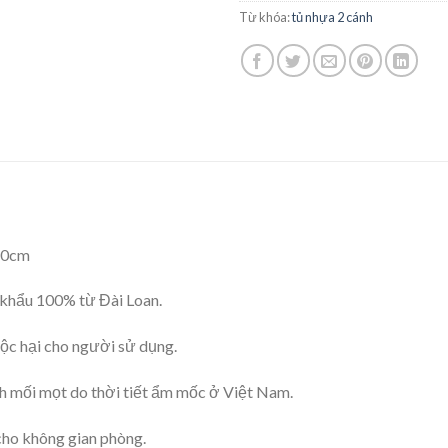
Từ khóa:
tủ nhựa 2 cánh
 50cm
khẩu 100% từ Đài Loan.
ộc hại cho người sử dụng.
h mối mọt do thời tiết ẩm mốc ở Việt Nam.
cho không gian phòng.