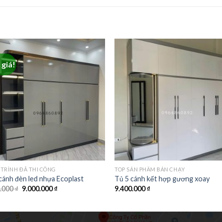
giá!
TRÌNH ĐÃ THI CÔNG
TOP SẢN PHẨM BÁN CHẠY
cánh đèn led nhựa Ecoplast
Tủ 5 cánh kết hợp gương xoay
0.000
₫
9.000.000
₫
9.400.000
₫