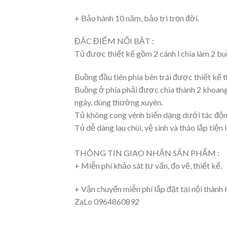
+ Bảo hành 10 năm, bảo trì trọn đời.
ĐẶC ĐIỂM NỔI BẬT :
Tủ được thiết kế gồm 2 cánh l chia làm 2 bu
Buồng đầu tiên phía bên trái được thiết kế th
Buồng ở phía phải được chia thành 2 khoang
ngày, dùng thường xuyên.
Tủ không cong vênh biến dạng dưới tác động 
Tủ dễ dàng lau chùi, vệ sinh và tháo lắp tiện 
THÔNG TIN GIAO NHẬN SẢN PHẨM :
+ Miễn phí khảo sát tư vấn, đo vẽ, thiết kế.
+ Vận chuyển miễn phí lắp đặt tại nội thành
ZaLo 0964860892