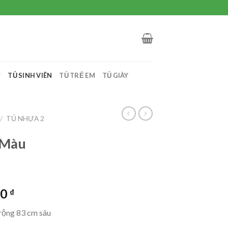
TỦ SINH VIÊN
TỦ TRẺ EM
TỦ GIÀY
/
TỦ NHỰA 2
 Màu
00
₫
rộng 83 cm sâu