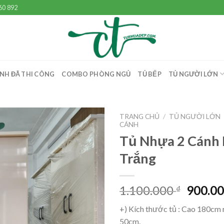
60 892
NH ĐÃ THI CÔNG
COMBO PHÒNG NGỦ
TỦ BẾP
TỦ NGƯỜI LỚN
TRANG CHỦ
/
TỦ NGƯỜI LỚN
CÁNH
Tủ Nhựa 2 Cánh
Trắng
1.100.000
900.0
₫
+) Kích thước tủ : Cao 180cm 
50cm.