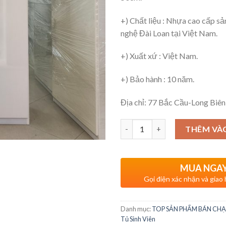
+) Chất liệu : Nhựa cao cấp sả
nghệ Đài Loan tại Việt Nam.
+) Xuất xứ : Việt Nam.
+) Bảo hành : 10 năm.
Địa chỉ: 77 Bắc Cầu-Long Biê
Số lượng
THÊM VÀ
MUA NGA
Gọi điện xác nhận và giao
Danh mục:
TOP SẢN PHẨM BÁN CHẠ
Tủ Sinh Viên