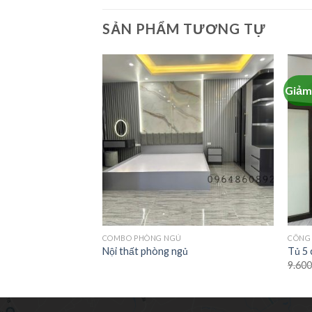
SẢN PHẨM TƯƠNG TỰ
Giảm 
CHẠY
COMBO PHÒNG NGỦ
CÔNG 
 nhựa Ecoplast
Nội thất phòng ngủ
Tủ 5 
9.60