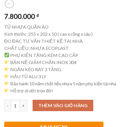
7.800.000
₫
TỦ NHỰA QUẦN ÁO
Kích thước :255 x 202 x 50 ( cao x rộng x sâu )
ĐO ĐẠC TƯ VẤN THIẾT KẾ TẠI NHÀ
CHẤT LIỆU: NHỰA ECOPLAST
PHỤ KIỆN TẶNG KÈM CAO CẤP
BẢN NỀ GIẢM CHẤN INOX 304
NGĂN KÉO RAY 3 TẦNG
HẬU TỦ ALU 3 LY
Bảo hành 10 năm chất liệu nhựa 5 năm phụ kiện tại nhà
Hỗ trợ di dời trọn đời
Số lượng
THÊM VÀO GIỎ HÀNG