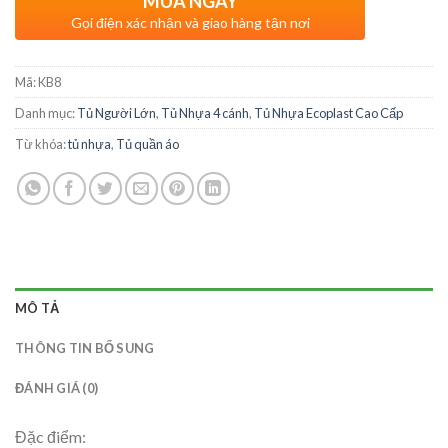
MUA NGAY
Gọi điện xác nhận và giao hàng tận nơi
Mã:
KB8
Danh mục:
Tủ Người Lớn
,
Tủ Nhựa 4 cánh
,
Tủ Nhựa Ecoplast Cao Cấp
Từ khóa:
tủ nhựa
,
Tủ quần áo
MÔ TẢ
THÔNG TIN BỔ SUNG
ĐÁNH GIÁ (0)
Đặc điểm: