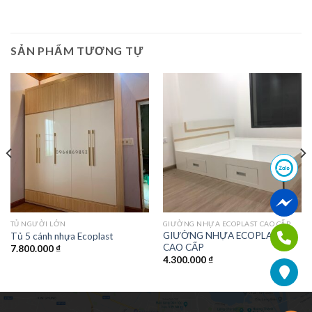
SẢN PHẨM TƯƠNG TỰ
TỦ NGƯỜI LỚN
GIƯỜNG NHỰA ECOPLAST CAO CẤP
GIƯỜNG NHỰA ECOPLAST
Tủ 5 cánh nhựa Ecoplast
CAO CẤP
7.800.000
₫
4.300.000
₫