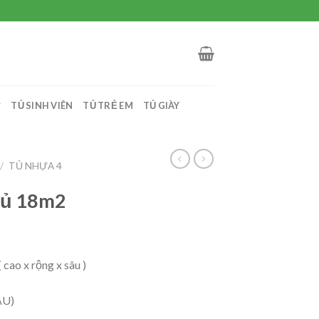
TỦ SINH VIÊN
TỦ TRẺ EM
TỦ GIÀY
/
TỦ NHỰA 4
gủ 18m2
 cao x rộng x sâu )
ẦU)