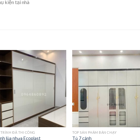
ụ kiện tại nhà
TRÌNH ĐÃ THI CÔNG
TOP SẢN PHẨM BÁN CHẠY
nh lùa nhựa Ecoplast
Tủ 7 cánh