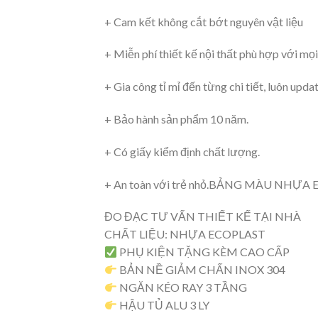
+ Cam kết không cắt bớt nguyên vật liệu
+ Miễn phí thiết kế nội thất phù hợp với mọi
+ Gia công tỉ mỉ đến từng chi tiết, luôn upda
+ Bảo hành sản phẩm 10 năm.
+ Có giấy kiểm định chất lượng.
+ An toàn với trẻ nhỏ.BẢNG MÀU NHỰA
ĐO ĐẠC TƯ VẤN THIẾT KẾ TẠI NHÀ
CHẤT LIỆU: NHỰA ECOPLAST
PHỤ KIỆN TẶNG KÈM CAO CẤP
BẢN NỀ GIẢM CHẤN INOX 304
NGĂN KÉO RAY 3 TẦNG
HẬU TỦ ALU 3 LY