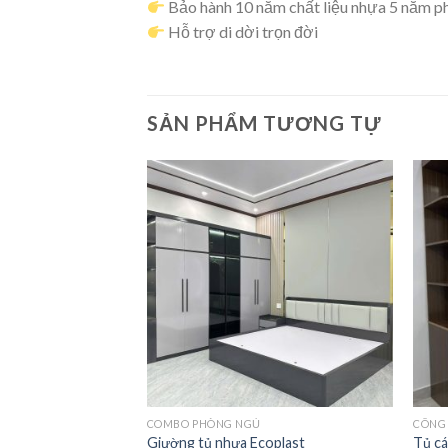
Bảo hành 10 năm chất liệu nhựa 5 năm ph
Hỗ trợ di dời trọn đời
SẢN PHẨM TƯƠNG TỰ
CHẠY
COMBO PHÒNG NGỦ
CÔNG 
ính
Giường tủ nhựa Ecoplast
Tủ cá