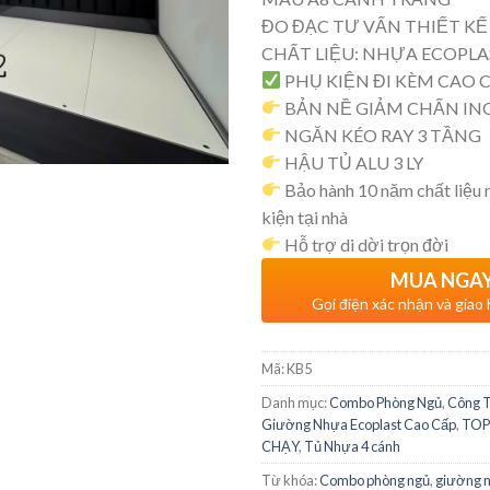
ĐO ĐẠC TƯ VẤN THIẾT KẾ
CHẤT LIỆU: NHỰA ECOPLA
PHỤ KIỆN ĐI KÈM CAO 
BẢN NỀ GIẢM CHẤN INO
NGĂN KÉO RAY 3 TẦNG
HẬU TỦ ALU 3 LY
Bảo hành 10 năm chất liệu
kiện tại nhà
Hỗ trợ di dời trọn đời
MUA NGA
Gọi điện xác nhận và giao
Mã:
KB5
Danh mục:
Combo Phòng Ngủ
,
Công T
Giường Nhựa Ecoplast Cao Cấp
,
TOP
CHẠY
,
Tủ Nhựa 4 cánh
Từ khóa:
Combo phòng ngủ
,
giường 