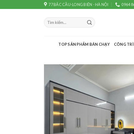
Skip
77 BẮC CẦU-LONG BIÊN - HÀ NỘI
0964 8
to
content
Tìm
kiếm:
TOP SẢN PHẨM BÁN CHẠY
CÔNG TRÌ