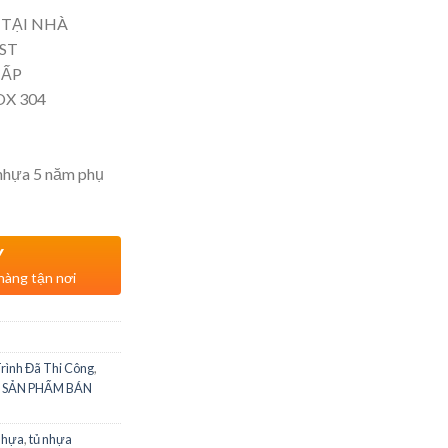
 TẠI NHÀ
ST
CẤP
X 304
 nhựa 5 năm phụ
Y
 hàng tận nơi
rình Đã Thi Công
,
 SẢN PHẨM BÁN
nhựa
,
tủ nhựa