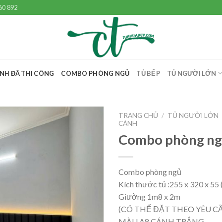
60 892
NH ĐÃ THI CÔNG
COMBO PHÒNG NGỦ
TỦ BẾP
TỦ NGƯỜI LỚN
TRANG CHỦ
/
TỦ NGƯỜI LỚN
CÁNH
Combo phòng n
Combo phòng ngủ
Kích thước tủ :255 x 320 x 55 (
Giường 1m8 x 2m
(CÓ THỂ ĐẶT THEO YÊU C
MÀU A8 CÁNH TRẮNG