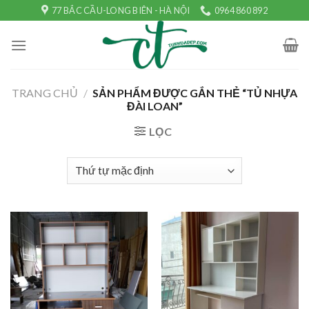
Skip
77 BẮC CẦU-LONG BIÊN - HÀ NỘI
0964 860 892
to
content
TRANG CHỦ
/
SẢN PHẨM ĐƯỢC GẮN THẺ “TỦ NHỰA
ĐÀI LOAN”
LỌC