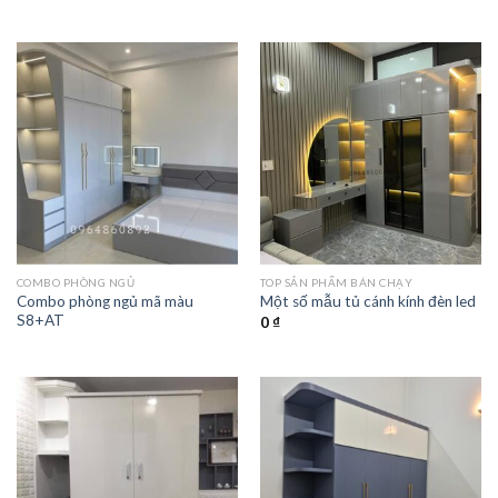
COMBO PHÒNG NGỦ
TOP SẢN PHẨM BÁN CHẠY
Combo phòng ngủ mã màu
Một số mẫu tủ cánh kính đèn led
S8+AT
0
₫