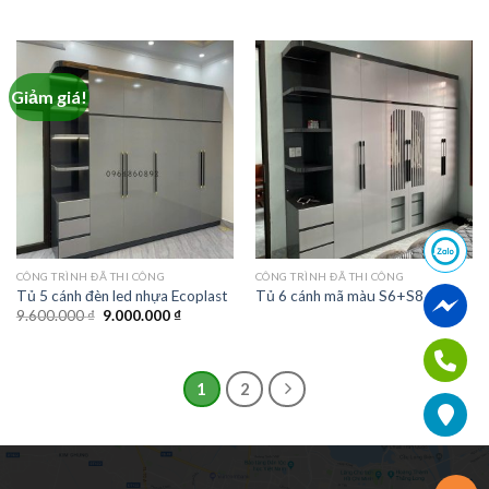
Giảm giá!
CÔNG TRÌNH ĐÃ THI CÔNG
CÔNG TRÌNH ĐÃ THI CÔNG
Tủ 5 cánh đèn led nhựa Ecoplast
Tủ 6 cánh mã màu S6+S8
9.600.000
₫
9.000.000
₫
1
2