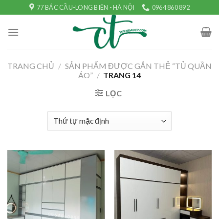
Skip
77 BẮC CẦU-LONG BIÊN - HÀ NỘI
0964 860 892
to
content
TRANG CHỦ
/
SẢN PHẨM ĐƯỢC GẮN THẺ “TỦ QUẦN
ÁO”
/
TRANG 14
LỌC